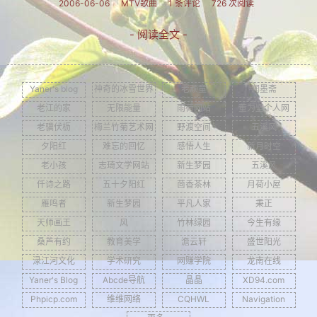
2006-06-06
MTV歌曲
1 条评论
726 次阅读
- 阅读全文 -
Yaner's blog
神奇的冰雪世界
老顽童
润墨斋
老江的家
无限能量
雨荷网站
董为坚个人网
老骥伏枥
梅兰竹菊艺术网
野渡空间
五溪风
夕阳红
难忘的回忆
感悟人生
新月时空
老小孩
志琦文学网站
新生梦园
五溪风
仟诗之路
五十夕阳红
茴香茶林
月荷小屋
雁鸣者
新生梦园
平凡人家
秉正
天师画王
风
竹林绿园
今生有缘
桑芦有约
教育美学
澹云轩
盛世阳光
渌江河文化
学术研究
网赚学院
龙南在线
Yaner's Blog
Abcde导航
晶晶
XD94.com
Phpicp.com
维维网络
CQHWL
Navigation