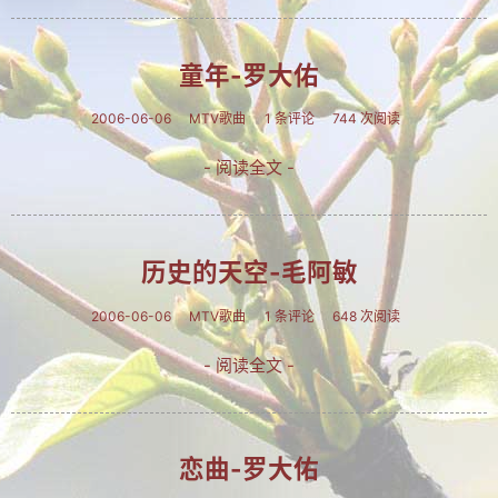
文集
童年-罗大佑
楹联
潘正伯文集
2006-06-06
MTV歌曲
1 条评论
744 次阅读
拐翁文集
- 阅读全文 -
月荷文集
冰雪文集
历史的天空-毛阿敏
谢炳城文集
2006-06-06
MTV歌曲
1 条评论
648 次阅读
牟艳芬文集
- 阅读全文 -
心语文集
家家文集
恋曲-罗大佑
趣闻轶事