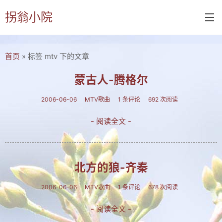
拐翁小院
首页
» 标签 mtv 下的文章
首页
诗书画
蒙古人-腾格尔
诗词
2006-06-06
MTV歌曲
1 条评论
692 次阅读
书画
- 阅读全文 -
摄影
付佑平诗集
北方的狼-齐秦
拐翁诗集
2006-06-06
MTV歌曲
1 条评论
678 次阅读
张铁民诗集
- 阅读全文 -
文集楹联