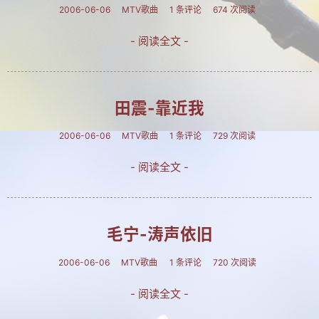
2006-06-06
MTV歌曲
1 条评论
674 次阅读
建站相关
- 阅读全文 -
建站历程
学习PS
电脑旧事
田震-靠近我
拐翁与媒体
2006-06-06
MTV歌曲
1 条评论
729 次阅读
吉林大地
- 阅读全文 -
自然风光
人文景观
毛宁-涛声依旧
长白神韵
2006-06-06
MTV歌曲
1 条评论
720 次阅读
协会动态
- 阅读全文 -
养生保健