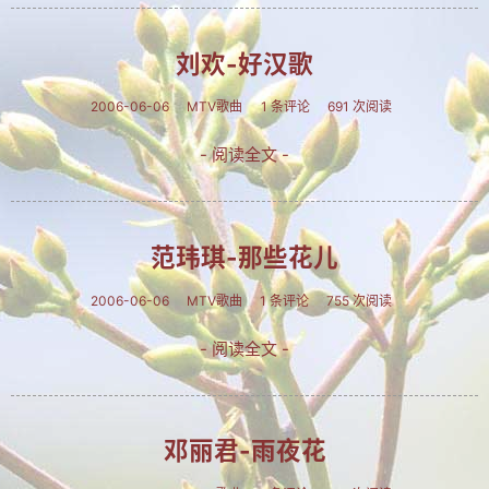
MTV歌曲
其他
刘欢-好汉歌
关于拐翁
2006-06-06
MTV歌曲
1 条评论
691 次阅读
归档
- 阅读全文 -
链接
留言
范玮琪-那些花儿
返回旧版
2006-06-06
MTV歌曲
1 条评论
755 次阅读
历史留言
- 阅读全文 -
留言本
Yaner's blog
邓丽君-雨夜花