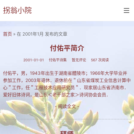
拐翁小院
首页
» 在 2001年1月 发布的文章
首页
诗书画
付佑平简介
诗词
2001-01-01
付佑平诗集
暂无评论
567 次阅读
书画
付佑平，男，1943年出生于湖南省醴陵市；1966年大学毕业并
参加工作，2003年退休．退休前在＂山东省煤炭工业信息计算中
摄影
心＂工作，任＂工程技术应用研究员＂．现家居山东省济南市．
付佑平诗集
爱好旧体诗词，是山东＜老干部之家＞诗词协会会员．
拐翁诗集
- 阅读全文 -
张铁民诗集
文集楹联