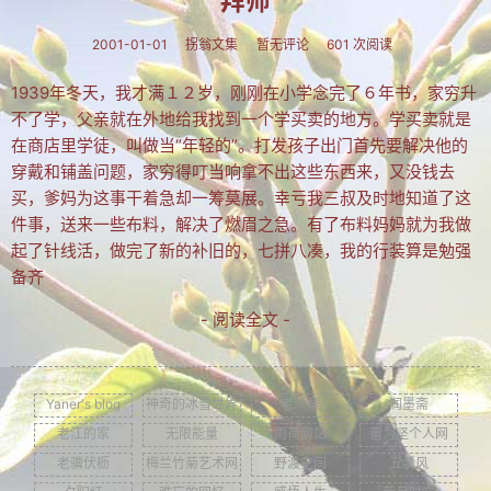
拜师
文集
2001-01-01
拐翁文集
暂无评论
601 次阅读
楹联
1939年冬天，我才满１２岁，刚刚在小学念完了６年书，家穷升
潘正伯文集
不了学，父亲就在外地给我找到一个学买卖的地方。学买卖就是
在商店里学徒，叫做当“年轻的”。打发孩子出门首先要解决他的
拐翁文集
穿戴和铺盖问题，家穷得叮当响拿不出这些东西来，又没钱去
买，爹妈为这事干着急却一筹莫展。幸亏我三叔及时地知道了这
月荷文集
件事，送来一些布料，解决了燃眉之急。有了布料妈妈就为我做
冰雪文集
起了针线活，做完了新的补旧的，七拼八凑，我的行装算是勉强
备齐
谢炳城文集
- 阅读全文 -
牟艳芬文集
心语文集
Yaner's blog
神奇的冰雪世界
老顽童
润墨斋
家家文集
老江的家
无限能量
雨荷网站
董为坚个人网
老骥伏枥
梅兰竹菊艺术网
野渡空间
五溪风
趣闻轶事