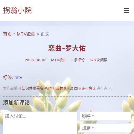
拐翁小院
首页
»
MTV歌曲
» 正文
首页
诗书画
恋曲-罗大佑
诗词
2006-06-06
MTV歌曲
1 条评论
678 次阅读
书画
标签:
mtv
摄影
本作品采用
知识共享署名-相同方式共享 4.0 国际许可协议
进行许可。
付佑平诗集
添加新评论
拐翁诗集
张铁民诗集
文集楹联