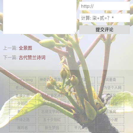
文集
楹联
提交评论
潘正伯文集
拐翁文集
上一篇:
全景图
月荷文集
下一篇:
古代赞兰诗词
冰雪文集
谢炳城文集
Yaner's blog
神奇的冰雪世界
老顽童
润墨斋
老江的家
无限能量
雨荷网站
董为坚个人网
牟艳芬文集
老骥伏枥
梅兰竹菊艺术网
野渡空间
五溪风
心语文集
夕阳红
难忘的回忆
感悟人生
新月时空
老小孩
志琦文学网站
新生梦园
五溪风
家家文集
仟诗之路
五十夕阳红
茴香茶林
月荷小屋
趣闻轶事
雁鸣者
新生梦园
平凡人家
秉正