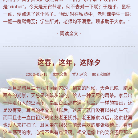
是“xinhai”。今天是元宵节呢，何不去对一下联？于是乎，鼠标
一动，便点进了这个帖子。“我幼时在私塾中，老师课学生一联：
一翻一覆鸳鸯瓦；学生所对，老师均不满意。现求助于大家。”
- 阅读全文 -
这春，这年，这除夕
2003-02-15
家家文集
暂无评论
608 次阅读
一耳且是腊月二十九才回到家的。到家的时候，天色已晚。腊月
寒冬的光景，天总是灰暗灰暗的，给人一种无尽的肃杀。家显出
一种没有人的空荡荡，桌面台面都布满了灰尘，一样的摆设，还
是没有变。耳且的祖父去世以后，这房子就再没有以往的生气，
而耳且也一直由祖父的老友老王抚养。老王搬家以后，这家就再
也没人来打扫了。耳且坐在祖父生前最喜欢的那张藤椅上，看着
这空荡荡的家，心情不免有点没落。祖父遗像上的笑容还是那么