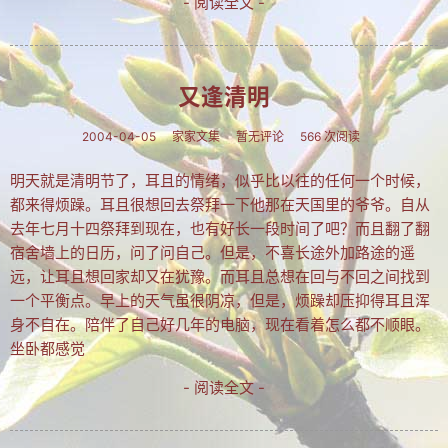
- 阅读全文 -
文集
楹联
又逢清明
潘正伯文集
2004-04-05
家家文集
暂无评论
566 次阅读
拐翁文集
明天就是清明节了，耳且的情绪，似乎比以往的任何一个时候，
月荷文集
都来得烦躁。耳且很想回去祭拜一下他那在天国里的爷爷。自从
冰雪文集
去年七月十四祭拜到现在，也有好长一段时间了吧？而且翻了翻
宿舍墙上的日历，问了问自己。但是，不喜长途外加路途的遥
谢炳城文集
远，让耳且想回家却又在犹豫。而耳且总想在回与不回之间找到
一个平衡点。早上的天气虽很阴凉，但是，烦躁却压抑得耳且浑
牟艳芬文集
身不自在。陪伴了自己好几年的电脑，现在看着怎么都不顺眼。
心语文集
坐卧都感觉
家家文集
- 阅读全文 -
趣闻轶事