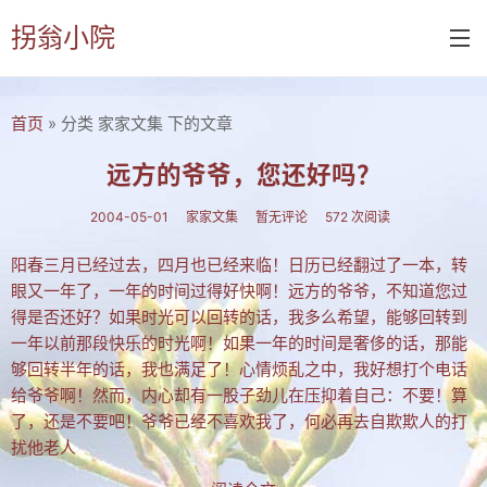
拐翁小院
首页
» 分类 家家文集 下的文章
首页
诗书画
远方的爷爷，您还好吗？
诗词
2004-05-01
家家文集
暂无评论
572 次阅读
书画
阳春三月已经过去，四月也已经来临！日历已经翻过了一本，转
眼又一年了，一年的时间过得好快啊！远方的爷爷，不知道您过
摄影
得是否还好？如果时光可以回转的话，我多么希望，能够回转到
付佑平诗集
一年以前那段快乐的时光啊！如果一年的时间是奢侈的话，那能
够回转半年的话，我也满足了！心情烦乱之中，我好想打个电话
拐翁诗集
给爷爷啊！然而，内心却有一股子劲儿在压抑着自己：不要！算
了，还是不要吧！爷爷已经不喜欢我了，何必再去自欺欺人的打
张铁民诗集
扰他老人
文集楹联