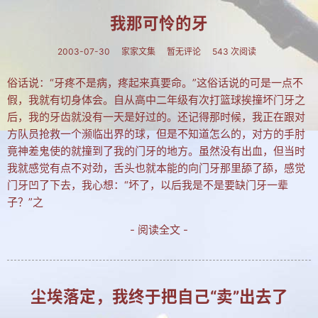
建站相关
我那可怜的牙
建站历程
2003-07-30
家家文集
暂无评论
543 次阅读
学习PS
俗话说：“牙疼不是病，疼起来真要命。”这俗话说的可是一点不
电脑旧事
假，我就有切身体会。自从高中二年级有次打篮球挨撞坏门牙之
后，我的牙齿就没有一天是好过的。还记得那时候，我正在跟对
拐翁与媒体
方队员抢救一个濒临出界的球，但是不知道怎么的，对方的手肘
竟神差鬼使的就撞到了我的门牙的地方。虽然没有出血，但当时
吉林大地
我就感觉有点不对劲，舌头也就本能的向门牙那里舔了舔，感觉
自然风光
门牙凹了下去，我心想：“坏了，以后我是不是要缺门牙一辈
子？”之
人文景观
- 阅读全文 -
长白神韵
协会动态
尘埃落定，我终于把自己“卖”出去了
养生保健