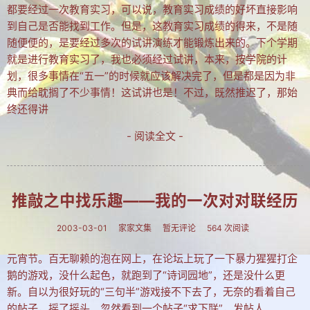
都要经过一次教育实习，可以说，教育实习成绩的好坏直接影响
到自己是否能找到工作。但是，这教育实习成绩的得来，不是随
随便便的，是要经过多次的试讲演练才能锻炼出来的。下个学期
就是进行教育实习了，我也必须经过试讲，本来，按学院的计
划，很多事情在“五一”的时候就应该解决完了，但是都是因为非
典而给耽搁了不少事情！这试讲也是！不过，既然推迟了，那始
终还得讲
- 阅读全文 -
推敲之中找乐趣——我的一次对对联经历
2003-03-01
家家文集
暂无评论
564 次阅读
元宵节。百无聊赖的泡在网上，在论坛上玩了一下暴力猩猩打企
鹅的游戏，没什么起色，就跑到了“诗词园地”，还是没什么更
新。自以为很好玩的“三句半”游戏接不下去了，无奈的看着自己
的帖子，摇了摇头。忽然看到一个帖子“求下联”，发帖人