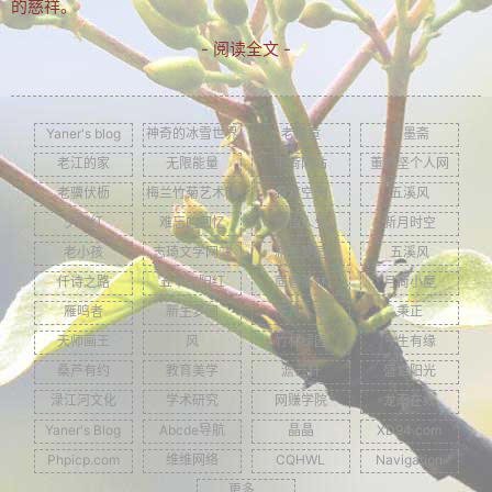
的慈祥。
- 阅读全文 -
Yaner's blog
神奇的冰雪世界
老顽童
润墨斋
老江的家
无限能量
雨荷网站
董为坚个人网
老骥伏枥
梅兰竹菊艺术网
野渡空间
五溪风
夕阳红
难忘的回忆
感悟人生
新月时空
老小孩
志琦文学网站
新生梦园
五溪风
仟诗之路
五十夕阳红
茴香茶林
月荷小屋
雁鸣者
新生梦园
平凡人家
秉正
天师画王
风
竹林绿园
今生有缘
桑芦有约
教育美学
澹云轩
盛世阳光
渌江河文化
学术研究
网赚学院
龙南在线
Yaner's Blog
Abcde导航
晶晶
XD94.com
Phpicp.com
维维网络
CQHWL
Navigation
更多...