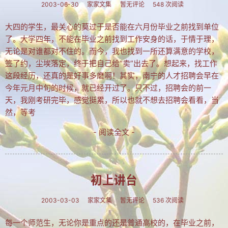
MTV歌曲
2003-06-30
家家文集
暂无评论
548 次阅读
其他
大四的学生，最关心的莫过于是否能在六月份毕业之前找到单位
了。大学四年，不能在毕业之前找到工作安身的话，于情于理，
关于拐翁
无论是对谁都对不住的。而今，我也找到一所还算满意的学校，
签了约，尘埃落定，终于把自己给“卖”出去了。想起来，找工作
归档
这段经历，还真的是好事多磨啊！其实，南宁的人才招聘会早在
链接
今年元月中旬的时候，就已经开过了。只不过，招聘会的前一
天，我刚考研完毕，感觉挺累，所以也就不想去招聘会看看，当
留言
然，等考
返回旧版
- 阅读全文 -
历史留言
留言本
初上讲台
Yaner's blog
2003-03-03
家家文集
暂无评论
536 次阅读
每一个师范生，无论你是重点的还是普通高校的，在毕业之前，