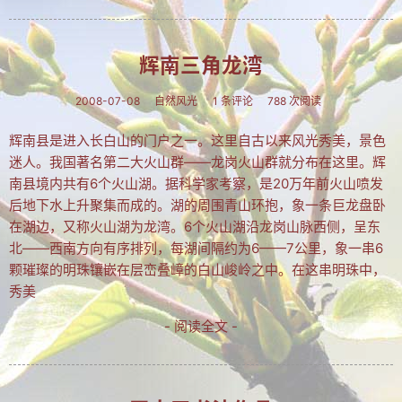
文集
楹联
辉南三角龙湾
潘正伯文集
2008-07-08
自然风光
1 条评论
788 次阅读
拐翁文集
辉南县是进入长白山的门户之一。这里自古以来风光秀美，景色
迷人。我国著名第二大火山群——龙岗火山群就分布在这里。辉
月荷文集
南县境内共有6个火山湖。据科学家考察，是20万年前火山喷发
冰雪文集
后地下水上升聚集而成的。湖的周围青山环抱，象一条巨龙盘卧
在湖边，又称火山湖为龙湾。6个火山湖沿龙岗山脉西侧，呈东
谢炳城文集
北——西南方向有序排列，每湖间隔约为6——7公里，象一串6
颗璀璨的明珠镶嵌在层峦叠嶂的白山峻岭之中。在这串明珠中，
牟艳芬文集
秀美
心语文集
- 阅读全文 -
家家文集
趣闻轶事