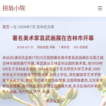
拐翁小院
首页
» 在 2008年7月 发布的文章
首页
诗书画
著名美术家袁武画展在吉林市开幕
诗词
2008-07-21
协会动态,书画
1 条评论
763 次阅读
书画
本站讯(通讯员孟奇)7月20日我国著名美术家袁武画展在北国江城
吉林市画院展厅开幕｡袁武是从吉林走向全国的美术家｡他1959年
摄影
9月生于吉林省吉林市,1984年毕业于东北师范大学艺术系,1995
付佑平诗集
年毕业于中央美术学院国画系,获硕士学位｡现任解放军艺术学院
美术系副主任､教授,中国美术家协会理事,全国青联委员,北京美术
拐翁诗集
家协会理事｡他的作品多次获得全国美展大奖,多次在海内外举办
个人画展｡他的作品,大气､大度､
张铁民诗集
- 阅读全文 -
文集楹联