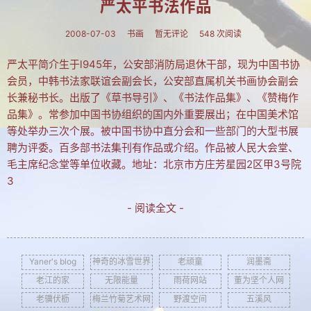
严太平书法作品
建站相关
2008-07-03
书画
暂无评论
548 次阅读
建站历程
严太平简介生于l945年，公安部消防局退休干部，现为中国书协
学习PS
会员，中韩书法家联谊会副会长，公安部直属机关书画协会副会
电脑旧事
长兼秘书长。出版了《草书导引》、《书法作品集》、《赞梅作
品集》。常参加中国书协组织的国内外重要展出；在中国美术馆
拐翁与媒体
等处举办三次个展。被中国书协中直分会和一些部门的大型书展
聘为评委。百多部书法集刊有作品或介绍。作品被人民大会堂、
吉林大地
毛主席纪念堂等单位收藏。地址：北京市方庄芳星园2区甲3号院
自然风光
3
人文景观
- 阅读全文 -
长白神韵
Yaner's blog
神奇的冰雪世界
老顽童
润墨斋
协会动态
老江的家
无限能量
雨荷网站
董为坚个人网
养生保健
老骥伏枥
梅兰竹菊艺术网
野渡空间
五溪风