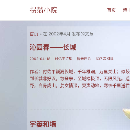
拐翁小院
首页
诗
首页
» 在 2002年4月 发布的文章
沁园春——长城
2002-04-18
付佑平诗集
暂无评论
637 次阅读
作者：付佑平巍巍长城，千年雄踞，万里关山；似蛟
到长城非好汉。敢登攀，至城楼极顶，无限风光。遥
野，白骨成山。姜女情深，哭声动地，寒衣千里送君
字篓和墙