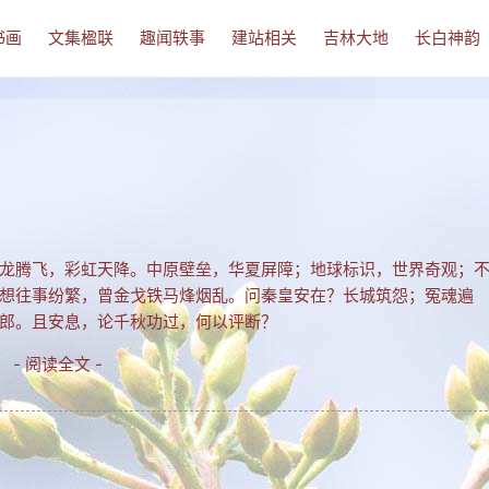
书画
文集楹联
趣闻轶事
建站相关
吉林大地
长白神韵
龙腾飞，彩虹天降。中原壁垒，华夏屏障；地球标识，世界奇观；
想往事纷繁，曾金戈铁马烽烟乱。问秦皇安在？长城筑怨；冤魂遍
郎。且安息，论千秋功过，何以评断？
- 阅读全文 -