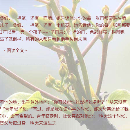
叠纸、一捆笔，还有一面墙。她告诉他：你的每一张画都要贴在墙
儿子一叠纸、一捆笔，还有一个纸篓。她告诉他：你的每一张画都
3年以后，第一个孩子举办了画展：一墙的画，色彩鲜亮，构图完
满了就倒掉，所有的人都只看到他手头尚未画
- 阅读全文 -
着他的脸，出乎意外地问：“你替父母洗过澡擦过身吗？”“从来没有
？”青年想了想：“有过，那是我在读小学的时候，那次母亲还给了我
别灰心，会有希望的。青年临走时，社长突然对他说：“明天这个时候，
替父母擦过身，明天来这里之