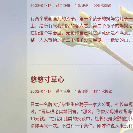
2002-04-17
趣闻轶事
1 条评论
995 次阅读
有两个爱画画儿的孩子。第一个孩子的妈妈给儿子一
上，给所有来我们家的客人看。第二个孩子的妈妈给
在扔这个字篓里，无论你自己对它满意还是不满意。
整，人人赞扬。第二个孩子没法展览，一纸篓的画，
悠悠寸草心
2002-04-17
趣闻轶事
1 条评论
1111 次阅读
日本一名牌大学毕业生应聘于一家大公司。社长审视
过。”青年很老实地回答。“那么，你替父母捶过背吗
10元钱。”在诸如此类的交谈中，社长只是安慰他
请你再来一次。不过有一个条件，刚才你说从来没有