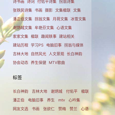
诗书画
诗词
付佑平诗集
拐翁诗集
张铁民诗集
书画
摄影
文集楹联
文集
潘正伯文集
拐翁文集
月荷文集
冰雪文集
谢炳城文集
牟艳芬文集
心语文集
家家文集
楹联
趣闻轶事
建站相关
建站历程
学习PS
电脑旧事
拐翁与媒体
吉林大地
自然风光
人文景观
长白神韵
协会动态
养生保健
MTV歌曲
标签
长白神韵
吉林大地
谢炳城
付佑平
楹联
潘正伯
电脑旧事
养生
mtv
心吟集
网友文选
书画
张欲仁
赞梅
赞兰
心语