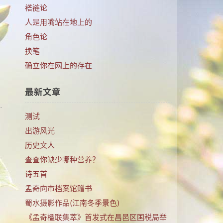
褡裢论
人是用嘴站在地上的
角色论
要
换笔
确立你在网上的存在
最新文章
测试
出游风光
历史文人
查查你缺少哪种营养？
诗五首
孟奇向市档案馆赠书
蜀水摄影作品(江南冬季景色)
《孟奇楹联集萃》首发式在昌邑区国税局举