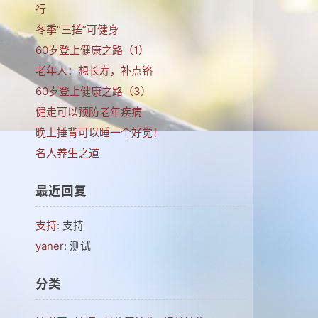
行
冬季“三搓”可健身
60岁登上健康之路（1）
老年人：想长寿，补点铬
60岁登上健康之路（3）
健走可以预防老年疾病
晚上捶背可以睡一个好觉！
名人养生之道
最近回复
支持
: 支持
yaner
: 测试
分类