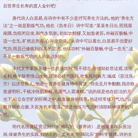
后世养生长寿的渡人金针吧
!
唐代诗人白居易
,
在诗作中有不少是抒写养生方法的｡他的“养生方
法”之一就是勤炼气功｡他在《负冬日》诗中写道
“杲杲冬日出
照我屋
:
,
南隅
负暄闭目坐
和气生肌肤｡初似饮醇醪
又如蛰者苏｡外融百骸畅
中
,
,
,
,
适一念无｡旷然志所在
心与虚空俱｡”从诗中可以看出
白居易不但爱好
,
,
气功
而且已修炼到很高的层次｡他练功时“外融百骸畅
中适一念无”
这
,
,
,
不是一般炼气功的人所能达到的｡
宋代文学家苏东坡一生仕途坎坷
,
很不得志
但他却处世达观
淡泊
,
,
名利
晚年除寄情山水外
还潜心研究医药
收集民间验方
编成《苏沈良
,
,
,
,
方》以济世救人｡他在一首养生健身诗中写道
“羽虫见月争翻翻
我亦散
:
,
发虚明轩｡千梳冷快肌骨醒
见露气人霜逢根｡”说的就是他在皎洁的月
,
光下
站立在空旷的轩阁之中
梳发健身的情景｡他还经常练习气功
“云
,
,
,
散月明谁点缀
天容海色本澄清｡”便是他练习气功时清朗精神境界的写
,
照｡
明代名医龚廷贤活到
92
岁
他写的《摄养诗》
是根据多年从医治
,
,
病
保健养生的实践
归纳出的一套有关“吃喝玩乐”的科学规律｡诗的全
,
,