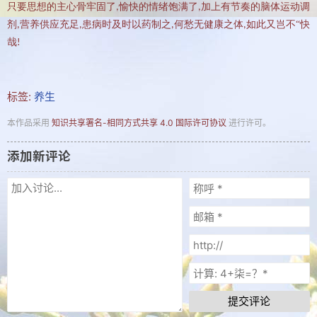
只要思想的主心骨牢固了
愉快的情绪饱满了
加上有节奏的脑体运动调
,
,
剂
营养供应充足
患病时及时以药制之
何愁无健康之体
如此又岂不“快
,
,
,
,
哉
!
标签:
养生
本作品采用
知识共享署名-相同方式共享 4.0 国际许可协议
进行许可。
添加新评论
提交评论