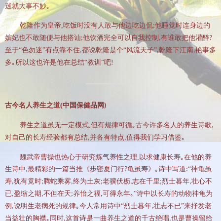
迷就大事不妙｡
乾隆作为皇帝
,
吃饭时没有人敢与他边吃边侃
他睡觉时连身边的
;
嫔妃也不敢随便与他搭讪
他饮酒完全可以自我控制
有谁敢把他灌醉
;
,
?
至于“色勿迷”有点靠不住
都说乾隆是个“风流天子”
乾隆下江南
艳事多
,
,
,
多｡所以这也许是他在总结“教训”吧
!
古今名人养生之道
(
中国保健品网
)
养生之道虽无一定模式
,
但有规律可循｡古今许多名人的养生诗歌
,
对自己的长寿经验都有总结
并各有特点
值得我们学习借鉴｡
,
,
魏武帝曹操也热心于研究炼气养性之理
,
以求健康长寿｡在他的养
生诗中
最精彩的一篇当推《步密夏门行
龟虽寿》｡诗中写道
“神龟虽
,
?
:
寿
犹有竟时
腾蛇乘雾
终为土灰
老骥伏枥
志在千里
烈士暮年
壮心不
,
;
,
;
,
;
,
已
盈缩之期
不但在天
养怡之福
可得永年｡”诗中以长寿的动物神龟为
,
,
;
,
例
说明生老病死的规律｡今人常用诗中“烈士暮年
壮志不已”来抒发老
,
,
当益壮的胸襟｡同时
这首诗是一曲养生之道的千古绝唱
也是曹操留给
,
,