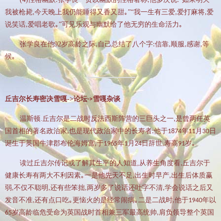
:
,
:
MTV歌曲
我被枪毙
今天晚上我仍能睡得又香又甜｡”“我一生有三爱
爱打麻将
爱
,
,
,
其他
说笑话
爱唱老歌｡”可见乐观与幽默给了他无穷的生命活力｡
,
关于拐翁
张学良在他
92
岁高龄之际
自己总结了八个字
信靠
顺服
感谢
等
,
:
,
,
,
候｡
归档
链接
丘吉尔长寿密决雪嘎
->
论坛
雪嘎杂谈
->
留言
温斯顿
.
丘吉尔是二战时反法西斯阵营的三巨头之一
是曾两任英
,
返回旧版
国首相的著名政治家
也是现代政治家中的长寿者
他于
年
月
日
,
:
1874
11
30
历史留言
诞生于英国牛津郡布伦海姆宫
于
年
月
日辞世
寿高
岁｡
,
1965
1
24
,
91
留言本
读过丘吉尔传记或了解其生平的人知道
,
从养生角度看
丘吉尔于
,
健康长寿有两大不利因素｡一是他先天不足
出生时早产
出生后体质赢
,
,
Yaner's blog
弱
不仅不聪明
还有些笨拙
两岁多了说话还吐字不清
学会说话之后又
,
,
,
,
发音不准
还有点口吃｡更恼火的是经常闹病｡二是二战时
他于
年以
,
,
1940
岁高龄临危受命为英国战时首相兼三军最高统帅
肩负领导整个英国
65
,