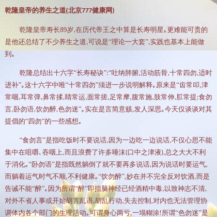
乾隆皇帝的养生之道
(
北京
健康网
777
)
乾隆皇帝寿长
89
岁
在历代帝王之中算是长寿明星｡更难能可贵的
,
是他还总结了不少养生之道
可说是“理论一大套”
实践也基本上能做
,
,
到｡
乾隆总结出十六字
“长寿秘诀”
“吐纳肺腑
活动筋骨
十常四勿
适时
:
,
,
,
进补”｡这十六字中唯“十常四勿”须进一步说明解释｡原来是“齿常叩
津
,
常咽
耳常弹
鼻常揉
睛常运
面常搓
足常摩
腹常施
肢常伸
肛常提
食勿
,
,
,
,
,
,
,
,
;
言
卧勿语
饮勿醉
色勿迷”｡实在是言简意赅
发人深思｡今天仅谈谈对其
,
,
,
,
提倡的“四勿”的一些感想｡
“食勿言”是指吃饭时不要说话
因为一边吃一边说话
不仅心思不能
,
,
集中在咀嚼､吞咽上
而且浪费了许多唾沫
口中之津液
总之大大不利
,
(
),
于消化｡“卧勿语”是指既然躺倒了就不要再多说话
因为说话时要运气
,
,
而躺着运气时气不顺
不利健康｡“饮勿醉”
妙在并不完全反对饮酒
而是
,
,
,
告诫不能“醉”｡因为所谓“醉”即指脑神经已经酒精中毒
以致神志不清
,
,
对外不省人事或开始胡言乱语
胡乱行动
失去控制
对内也无法管理协
,
,
,
调体内各个部门的生理活动｡可谓身心两亏
一塌糊涂
所谓“色勿迷”是
,
!