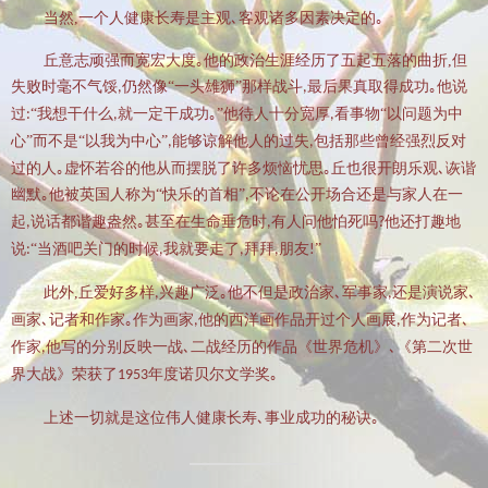
当然
,
一个人健康长寿是主观､客观诸多因素决定的｡
丘意志顽强而宽宏大度｡他的政治生涯经历了五起五落的曲折
,
但
失败时毫不气馁
仍然像“一头雄狮”那样战斗
最后果真取得成功｡他说
,
,
过
“我想干什么
就一定干成功｡”他待人十分宽厚
看事物“以问题为中
:
,
,
心”而不是“以我为中心”
能够谅解他人的过失
包括那些曾经强烈反对
,
,
过的人｡虚怀若谷的他从而摆脱了许多烦恼忧思｡丘也很开朗乐观､诙谐
幽默｡他被英国人称为“快乐的首相”
不论在公开场合还是与家人在一
,
起
说话都谐趣盎然｡甚至在生命垂危时
有人问他怕死吗
他还打趣地
,
,
?
说
“当酒吧关门的时候
我就要走了
拜拜
朋友
”
:
,
,
,
!
此外
,
丘爱好多样
兴趣广泛｡他不但是政治家､军事家
还是演说家､
,
,
画家､记者和作家｡作为画家
他的西洋画作品开过个人画展
作为记者､
,
,
作家
他写的分别反映一战､二战经历的作品《世界危机》､《第二次世
,
界大战》荣获了
年度诺贝尔文学奖｡
1953
上述一切就是这位伟人健康长寿､事业成功的秘诀｡