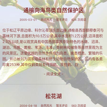
通榆向海鸟类自然保护区
2005-03-01
自然风光
暂无评论
624 次阅读
位于松辽平原边缘、科尔沁草原东部边陲,通榆县西部额穆泰河与
露林河下游,总面积为10.5万公顷,其中水面积1.2万公顷,沼泽面积
2.3万公顷,是以观赏具有中国西部草原原始特色的水塘、沼泽、
湖泊、鸟兽、黄榆、苇荡、浅滩、杏树林和捕鱼等自然景观为主
的风景区。这里优越的自然条件成为鸟类、禽类栖息、繁殖的乐
园。并已被列为国家级森林和野生动物自然保护区。区内有各类
珍禽253种,其中仅鹤类就有丹顶鹤、灰枕鹤、白
- 阅读全文 -
松花湖
2004-04-18
自然风光
暂无评论
563 次阅读