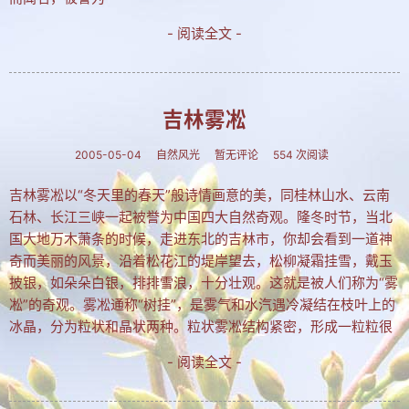
- 阅读全文 -
吉林雾凇
2005-05-04
自然风光
暂无评论
554 次阅读
吉林雾凇以“冬天里的春天”般诗情画意的美，同桂林山水、云南
石林、长江三峡一起被誉为中国四大自然奇观。隆冬时节，当北
国大地万木萧条的时候，走进东北的吉林市，你却会看到一道神
奇而美丽的风景，沿着松花江的堤岸望去，松柳凝霜挂雪，戴玉
披银，如朵朵白银，排排雪浪，十分壮观。这就是被人们称为“雾
凇”的奇观。雾凇通称“树挂”，是雾气和水汽遇冷凝结在枝叶上的
冰晶，分为粒状和晶状两种。粒状雾凇结构紧密，形成一粒粒很
- 阅读全文 -