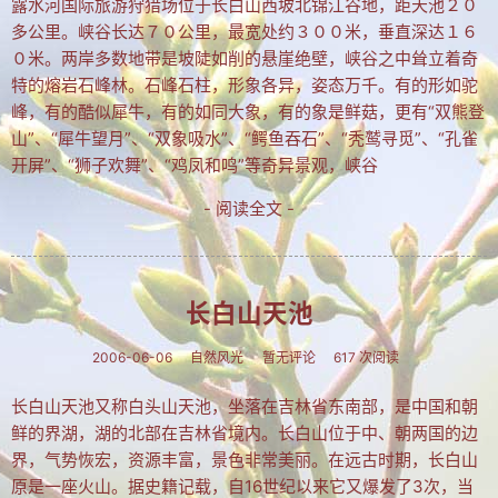
露水河国际旅游狩猎场位于长白山西坡北锦江谷地，距天池２０
MTV歌曲
多公里。峡谷长达７０公里，最宽处约３００米，垂直深达１６
其他
０米。两岸多数地带是坡陡如削的悬崖绝壁，峡谷之中耸立着奇
特的熔岩石峰林。石峰石柱，形象各异，姿态万千。有的形如驼
关于拐翁
峰，有的酷似犀牛，有的如同大象，有的象是鲜菇，更有“双熊登
山”、“犀牛望月”、“双象吸水”、“鳄鱼吞石”、“秃鹫寻觅”、“孔雀
归档
开屏”、“狮子欢舞”、“鸡凤和鸣”等奇异景观，峡谷
链接
- 阅读全文 -
留言
返回旧版
长白山天池
历史留言
2006-06-06
自然风光
暂无评论
617 次阅读
留言本
长白山天池又称白头山天池，坐落在吉林省东南部，是中国和朝
Yaner's blog
鲜的界湖，湖的北部在吉林省境内。长白山位于中、朝两国的边
界，气势恢宏，资源丰富，景色非常美丽。在远古时期，长白山
原是一座火山。据史籍记载，自16世纪以来它又爆发了3次，当