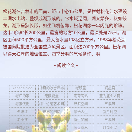
松花湖在吉林市的西南，距市中心15公里。是拦截松花江水建设
丰满水电站，叠坝成湖形成的。它水域辽阔，湖叉繁多，状如蛟
龙。湖形呈狭长形，如坐飞机俯瞰，松花湖像一串闪光的珍珠。
这串“珍珠”长200公里，最宽的地方10公里，最深处是75米。湖
区面积500平方公里，最大蓄水量108亿立方米。1988年松花湖
被国务院批准为全国重点风景区。面积达700平方公里。松花湖
以得天独厚的地理位置、四季分明的气候条件、明
- 阅读全文 -
Yaner's blog
神奇的冰雪世界
老顽童
润墨斋
老江的家
无限能量
雨荷网站
董为坚个人网
老骥伏枥
梅兰竹菊艺术网
野渡空间
五溪风
夕阳红
难忘的回忆
感悟人生
新月时空
老小孩
志琦文学网站
新生梦园
五溪风
仟诗之路
五十夕阳红
茴香茶林
月荷小屋