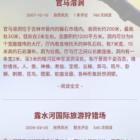
官马溶洞
建站相关
2007-10-10
自然风光
1 条评论
746 次阅读
建站历程
官马溶洞位于吉林市管内的磐石市境内。溶洞长约200米，最高
学习PS
处30米，低处在2米左右，总面积约1200平方米。洞内可分为6
电脑旧事
个宽敞雄伟的大厅，厅内有支地托天的钟乳石柱，有7米宽、15
米高的石岩瀑布，蔚为壮观。厅与厅之间以长廊连接，洞内有一
拐翁与媒体
条宽2米、深3米的暗河延伸至溶洞深处。各厅景观千姿百态，维
妙维肖。人、兽、神佛、寿翁、宝塔、云梯、奔马、吼牛、卧
吉林大地
狮、剌猬、花鸟、图案、蛇曲龙盘、各种形象跃然洞壁。
自然风光
- 阅读全文 -
人文景观
长白神韵
露水河国际旅游狩猎场
协会动态
2006-09-05
自然风光
暂无评论
545 次阅读
养生保健