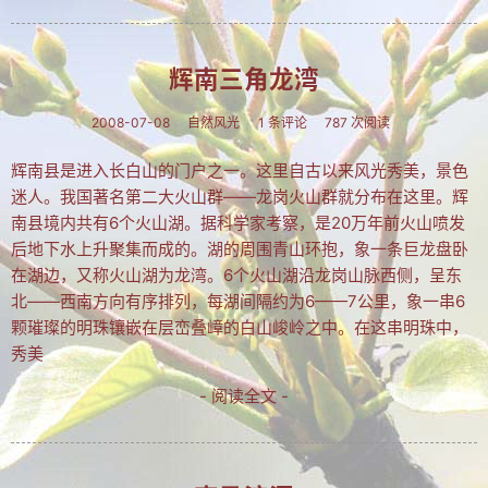
文集
楹联
辉南三角龙湾
潘正伯文集
2008-07-08
自然风光
1 条评论
787 次阅读
拐翁文集
辉南县是进入长白山的门户之一。这里自古以来风光秀美，景色
迷人。我国著名第二大火山群——龙岗火山群就分布在这里。辉
月荷文集
南县境内共有6个火山湖。据科学家考察，是20万年前火山喷发
冰雪文集
后地下水上升聚集而成的。湖的周围青山环抱，象一条巨龙盘卧
在湖边，又称火山湖为龙湾。6个火山湖沿龙岗山脉西侧，呈东
谢炳城文集
北——西南方向有序排列，每湖间隔约为6——7公里，象一串6
颗璀璨的明珠镶嵌在层峦叠嶂的白山峻岭之中。在这串明珠中，
牟艳芬文集
秀美
心语文集
- 阅读全文 -
家家文集
趣闻轶事