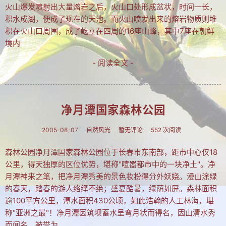
火山爆发喷射出大量熔岩之后，火山口处形成盆状，时间一长，
积水成湖，便成了现在的天池。而火山喷发出来的熔岩物质则堆
积在火山口周围，成了屹立在四周的16座山峰，其中7座在朝鲜
境内
- 阅读全文 -
净月潭国家森林公园
2005-08-07
自然风光
暂无评论
552 次阅读
森林公园净月潭国家森林公园位于长春市东南部，距市中心仅18
公里，得天独厚的区位优势，堪称"喧嚣都市中的一块净土"。净
月潭神来之笔，把净月潭秀美的景色妆扮得分外妖娆。漫山涂绿
的春天，踏春的游人络绎不绝；盛夏酷暑，绿荫如屏。森林面积
逾100平方公里，潭水面积430公顷，如此浩翰的人工林海，堪
称"亚洲之最"！净月潭因筑坝蓄水呈弯月状而得名，因山清水秀
而闻名，被誉为