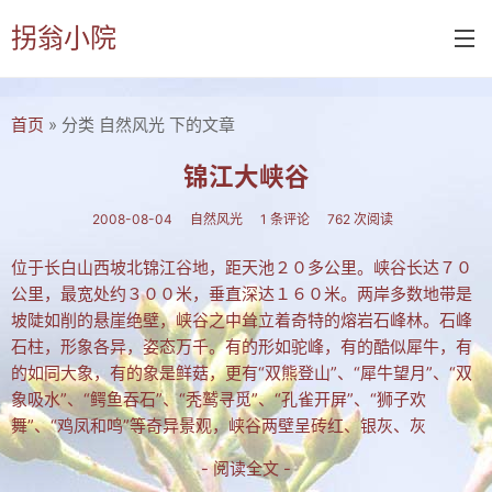
拐翁小院
首页
» 分类 自然风光 下的文章
首页
诗书画
锦江大峡谷
诗词
2008-08-04
自然风光
1 条评论
762 次阅读
书画
位于长白山西坡北锦江谷地，距天池２０多公里。峡谷长达７０
公里，最宽处约３００米，垂直深达１６０米。两岸多数地带是
摄影
坡陡如削的悬崖绝壁，峡谷之中耸立着奇特的熔岩石峰林。石峰
付佑平诗集
石柱，形象各异，姿态万千。有的形如驼峰，有的酷似犀牛，有
的如同大象，有的象是鲜菇，更有“双熊登山”、“犀牛望月”、“双
拐翁诗集
象吸水”、“鳄鱼吞石”、“秃鹫寻觅”、“孔雀开屏”、“狮子欢
舞”、“鸡凤和鸣”等奇异景观，峡谷两壁呈砖红、银灰、灰
张铁民诗集
- 阅读全文 -
文集楹联