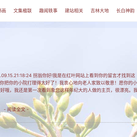
书画
文集楹联
趣闻轶事
建站相关
吉林大地
长白神韵
09.15.21:18:24 拐翁你好!我是在红叶网站上看到你的留言才找到这
你把你的小院打理得太好了！我衷心地向老人家致以敬意！愿你的
老爷爷你好哦，我还是第一次看到象您这样年纪大的人做的主页，很漂亮。
- 阅读全文 -