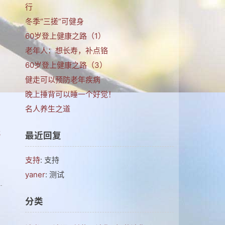
行
冬季“三搓”可健身
60岁登上健康之路（1）
老年人：想长寿，补点铬
60岁登上健康之路（3）
健走可以预防老年疾病
晚上捶背可以睡一个好觉！
名人养生之道
页
我
最近回复
支持
: 支持
yaner
: 测试
分类