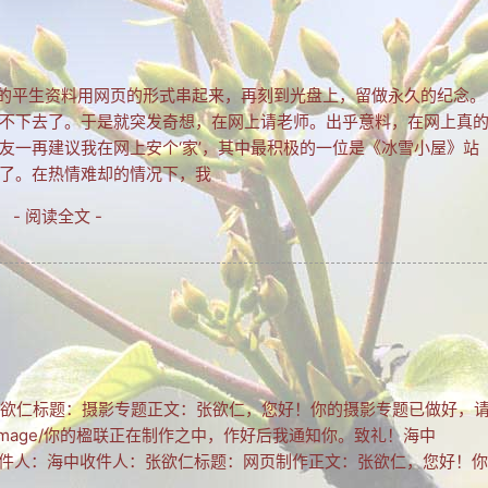
了把我的平生资料用网页的形式串起来，再刻到光盘上，留做永久的纪念。
不下去了。于是就突发奇想，在网上请老师。出乎意料，在网上真
友一再建议我在网上安个‘家’，其中最积极的一位是《冰雪小屋》站
了。在热情难却的情况下，我
- 阅读全文 -
人：张欲仁标题：摄影专题正文：张欲仁，您好！你的摄影专题已做好，
com/~image/你的楹联正在制作之中，作好后我通知你。致礼！海中
日21:07发件人：海中收件人：张欲仁标题：网页制作正文：张欲仁，您好！你