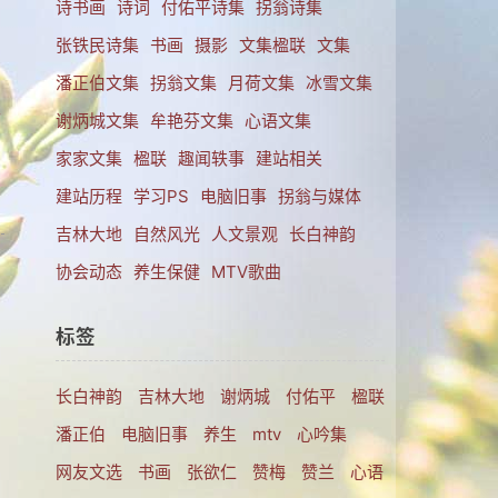
诗书画
诗词
付佑平诗集
拐翁诗集
张铁民诗集
书画
摄影
文集楹联
文集
，
潘正伯文集
拐翁文集
月荷文集
冰雪文集
刻
会
谢炳城文集
牟艳芬文集
心语文集
家家文集
楹联
趣闻轶事
建站相关
建站历程
学习PS
电脑旧事
拐翁与媒体
吉林大地
自然风光
人文景观
长白神韵
协会动态
养生保健
MTV歌曲
标签
长白神韵
吉林大地
谢炳城
付佑平
楹联
潘正伯
电脑旧事
养生
mtv
心吟集
网友文选
书画
张欲仁
赞梅
赞兰
心语