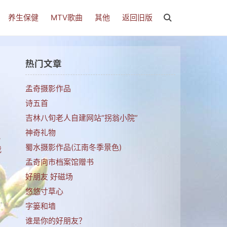
养生保健
MTV歌曲
其他
返回旧版
热门文章
孟奇摄影作品
诗五首
吉林八旬老人自建网站“拐翁小院”
神奇礼物
小
蜀水摄影作品(江南冬季景色)
我
孟奇向市档案馆赠书
好朋友 好磁场
悠悠寸草心
字篓和墙
谁是你的好朋友？