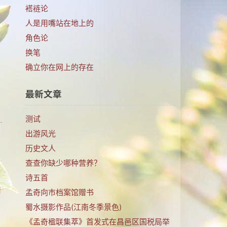
褡裢论
人是用嘴站在地上的
角色论
换笔
的
确立你在网上的存在
最新文章
测试
出游风光
历史文人
查查你缺少哪种营养？
诗五首
请
孟奇向市档案馆赠书
蜀水摄影作品(江南冬季景色)
《孟奇楹联集萃》首发式在昌邑区国税局举