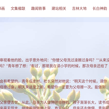
书画
文集楹联
趣闻轶事
建站相关
吉林大地
长白神韵
审视着他的脸，出乎意外地问：“你替父母洗过澡擦过身吗？”“从来
吗？”青年想了想：“有过，那是我在读小学的时候，那次母亲还给了
会有希望的。青年临走时，社长突然对他说：“明天这个时候，请你
母擦过身，明天来这里之前，希望你一定要为父母擦一次。能做到
父亲便去世，从此，母亲为人做佣拼命挣钱。孩子渐渐长大，读书
亲毫无怨言，继续帮佣供他上学。直至今日，母亲还去做佣，青年