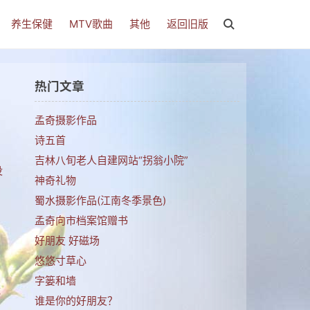
养生保健
MTV歌曲
其他
返回旧版
热门文章
孟奇摄影作品
诗五首
吉林八旬老人自建网站“拐翁小院”
没
神奇礼物
蜀水摄影作品(江南冬季景色)
孟奇向市档案馆赠书
好朋友 好磁场
悠悠寸草心
字篓和墙
成
谁是你的好朋友？
回