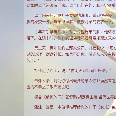
到家时母亲还没有回来。母亲出门在外，脚一定很脏
母亲回来后，见儿子要替她洗脚，感到很奇怪：
脚的原委一说，母亲很理解，便按儿子的要求坐下，
青年右手拿着毛巾，左手去握母亲的脚，他这才
泪下。在读书时，他心安理得地花着母亲如期送来的
第二天，青年如约去那家公司，对社长说：“现
过的道理，谢谢社长。如果不是你，我还从来没有握
苦了。”
社长点了点头，说：“你明天到公司上班吧。”
书外人语：对为你付出最多的亲人你都漠然置之
围的不孝之子敬而远之吧！
摘自《虚掩的门》张健鹏 胡足青主编 当代世界出
潘注：这是一本值得推荐给您的儿子（女儿）或