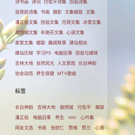
诗书画
诗词
付佑平诗集
拐翁诗集
张铁民诗集
书画
摄影
文集楹联
文集
潘正伯文集
拐翁文集
月荷文集
冰雪文集
谢炳城文集
牟艳芬文集
心语文集
家家文集
楹联
趣闻轶事
建站相关
建站历程
学习PS
电脑旧事
拐翁与媒体
吉林大地
自然风光
人文景观
长白神韵
协会动态
养生保健
MTV歌曲
标签
长白神韵
吉林大地
谢炳城
付佑平
楹联
潘正伯
电脑旧事
养生
mtv
心吟集
网友文选
书画
张欲仁
赞梅
赞兰
心语