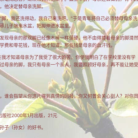
，他决定替母亲洗脚。
“脚，我还洗得动，我自己来洗吧。”于是青年将自己必须替母母亲洗
等儿子端来水盆，把脚伸进水盆里。
发现母亲的那双脚已经像木棒一样僵硬，他不由得搂着母亲的脚潸
学费和零花钱，现在他才知道，那些钱是母亲的血汗钱。
在我才知道母亲为了我受了很大的苦，你使我明白了在学校里没有学
过母亲的脚，我只有母亲一个亲人，我要照顾好母亲，再不能让她
，谁会指望从你这儿得到真情的回报，你又何曾会关心别人？对你
版社2000年1月出版，21元
孙子（孙女）的好书。