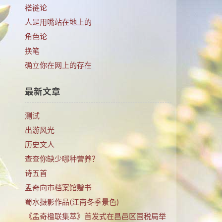
褡裢论
人是用嘴站在地上的
角色论
换笔
然
确立你在网上的存在
最新文章
受
测试
出游风光
历史文人
周
查查你缺少哪种营养？
诗五首
孟奇向市档案馆赠书
蜀水摄影作品(江南冬季景色)
《孟奇楹联集萃》首发式在昌邑区国税局举