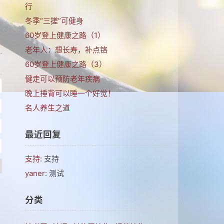
行
冬季“三搓”可健身
60岁登上健康之路（1）
老年人：想长寿，补点铬
60岁登上健康之路（3）
健走可以预防老年疾病
晚上捶背可以睡一个好觉！
名人养生之道
最近回复
支持
: 支持
yaner
: 测试
分类