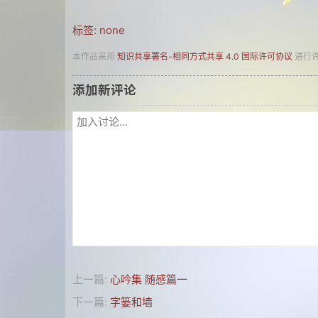
标签: none
本作品采用
知识共享署名-相同方式共享 4.0 国际许可协议
进行
添加新评论
上一篇:
心吟集 随感篇一
下一篇:
字篓和墙