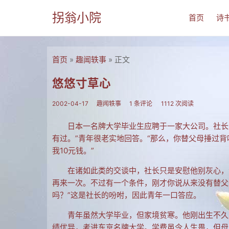
拐翁小院
首页
诗
首页
»
趣闻轶事
» 正文
悠悠寸草心
2002-04-17
趣闻轶事
1 条评论
1112 次阅读
日本一名牌大学毕业生应聘于一家大公司。社长
有过。”青年很老实地回答。“那么，你替父母捶过背
我10元钱。”
在诸如此类的交谈中，社长只是安慰他别灰心，
再来一次。不过有一个条件，刚才你说从来没有替父
吗？”这是社长的吩咐，因此青年一口答应。
青年虽然大学毕业，但家境贫寒。他刚出生不久
绩优异，考进东京名牌大学。学费虽令人生畏，但母