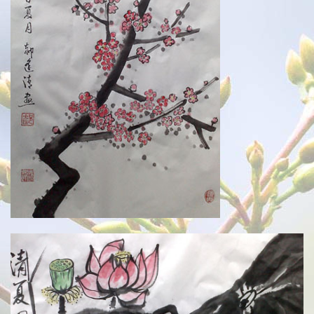
MTV歌曲
其他
关于拐翁
归档
链接
留言
返回旧版
历史留言
留言本
Yaner's blog