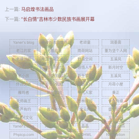
上一篇:
马启煌书法画品
下一篇:
“长白情”吉林市少数民族书画展开幕
Yaner's blog
神奇的冰雪世界
老顽童
润墨斋
老江的家
无限能量
雨荷网站
董为坚个人网
老骥伏枥
梅兰竹菊艺术网
野渡空间
五溪风
夕阳红
难忘的回忆
感悟人生
新月时空
老小孩
志琦文学网站
新生梦园
五溪风
仟诗之路
五十夕阳红
茴香茶林
月荷小屋
雁鸣者
新生梦园
平凡人家
秉正
天师画王
风
竹林绿园
今生有缘
桑芦有约
教育美学
澹云轩
盛世阳光
渌江河文化
学术研究
网赚学院
龙南在线
Yaner's Blog
Abcde导航
晶晶
XD94.com
Phpicp.com
维维网络
CQHWL
Navigation