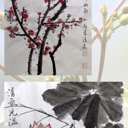
文集
楹联
潘正伯文集
拐翁文集
月荷文集
冰雪文集
谢炳城文集
牟艳芬文集
心语文集
家家文集
趣闻轶事