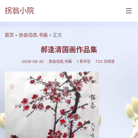
拐翁小院
首页
»
协会动态
,
书画
» 正文
首页
诗书画
郝逢清国画作品集
诗词
2008-08-20
协会动态
,
书画
1 条评论
733 次阅读
书画
摄影
付佑平诗集
拐翁诗集
张铁民诗集
文集楹联