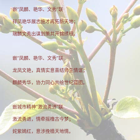
文集
嵌“凤麟、艳华、文秀”联
楹联
祥凤艳华展志施才再拓新天地；
潘正伯文集
瑞麟文秀出谋划策共开锦绣程。
拐翁文集
嵌“凤麟、艳华、文秀”联
月荷文集
龙凤文艳，真情实意喜结师生情谊；
冰雪文集
麒麟秀华，协力同心共绘世纪蓝图。
谢炳城文集
牟艳芬文集
嵌城市精神“激流勇进”联
心语文集
激流勇进，情牵摇橹古今梦；
家家文集
姹紫嫣红，意涉挽樯天地情。
趣闻轶事