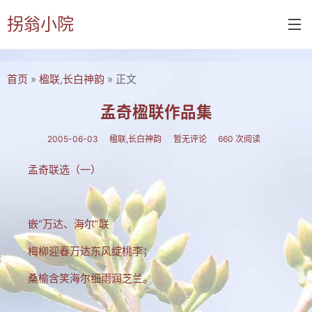
拐翁小院
首页
»
楹联
,
长白神韵
» 正文
首页
诗书画
孟奇楹联作品集
诗词
2005-06-03
楹联
,
长白神韵
暂无评论
660 次阅读
书画
孟奇联选（一）
摄影
付佑平诗集
嵌“万达、海尔”联
拐翁诗集
梅柳迎春万达东风绽桃李；
张铁民诗集
桑榆含笑海尔细雨润芝兰。
文集楹联