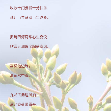
收数十门券得十分快乐；
藏几百票证阅百年沧桑。
把玩四海奇珍心生喜悦；
欣赏五洲瑰宝胸荡春风。
垂柳池边绿；
清荷水中香。
九龙飞瀑迎风洒；
满池香荷带露开。