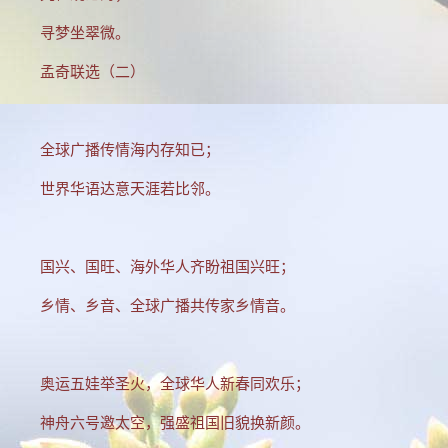
寻梦坐翠微。
孟奇联选（二）
全球广播传情海内存知已；
世界华语达意天涯若比邻。
国兴、国旺、海外华人齐盼祖国兴旺；
乡情、乡音、全球广播共传家乡情音。
奥运五娃举圣火，全球华人新春同欢乐；
神舟六号邀太空，强盛祖国旧貌换新颜。