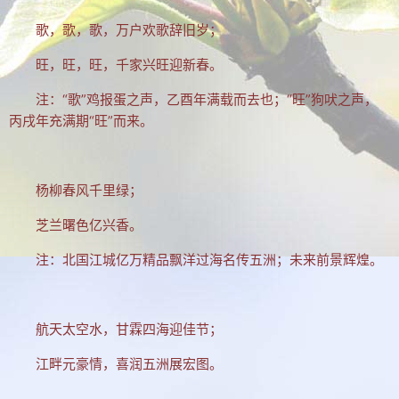
歌，歌，歌，万户欢歌辞旧岁；
旺，旺，旺，千家兴旺迎新春。
注：“歌”鸡报蛋之声，乙酉年满载而去也；“旺”狗吠之声，
丙戌年充满期“旺”而来。
杨柳春风千里绿；
芝兰曙色亿兴香。
注：北国江城亿万精品飘洋过海名传五洲；未来前景辉煌。
航天太空水，甘霖四海迎佳节；
江畔元豪情，喜润五洲展宏图。