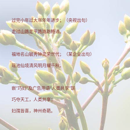
MTV歌曲
其他
过完小年过大年年年进步；（央视出句）
关于拐翁
走过山路走平路路路畅通。
归档
链接
福地名山毓秀钟灵荣世代；（某企业出句）
留言
瑶池仙境清风明月耀千秋。
返回旧版
历史留言
嵌“巧妇”及广告用语“人类共享”联
留言本
巧夺天工，人类共享；
Yaner's blog
妇孺皆喜，神州奇葩。