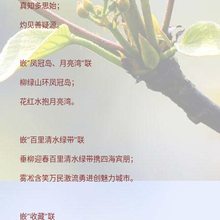
真知多思始；
灼见善疑源。
嵌“凤冠岛、月亮湾”联
柳绿山环凤冠岛；
花红水抱月亮湾。
嵌“百里清水绿带”联
垂柳迎春百里清水绿带携四海宾朋；
雾凇含笑万民激流勇进创魅力城市。
嵌“收藏”联