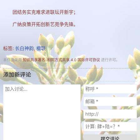
团结务实克难求进联坛开新宇；
广纳良策开拓创新艺苑争先锋。
标签:
长白神韵
,
楹联
本作品采用
知识共享署名-相同方式共享 4.0 国际许可协议
进行许可。
添加新评论
提交评论