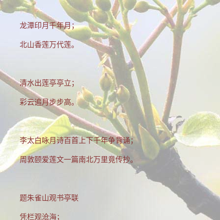
龙潭印月千年月；
北山香莲万代莲。
清水出莲亭亭立；
彩云追月步步高。
李太白咏月诗百首上下千年争背诵；
周敦颐爱莲文一篇南北万里竟传抄。
题朱雀山观书亭联
凭栏观沧海；