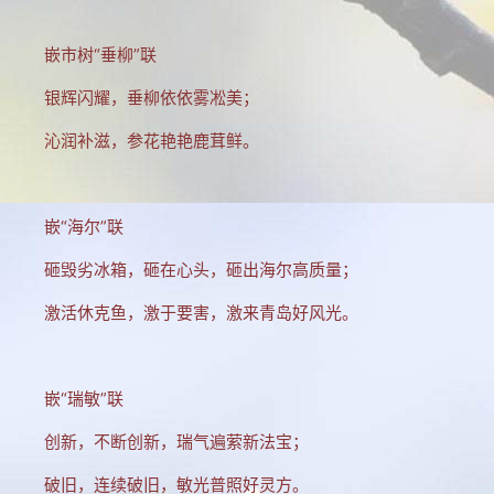
建站相关
嵌市树“垂柳”联
建站历程
银辉闪耀，垂柳依依雾凇美；
学习PS
沁润补滋，参花艳艳鹿茸鲜。
电脑旧事
拐翁与媒体
嵌“海尔”联
吉林大地
砸毁劣冰箱，砸在心头，砸出海尔高质量；
自然风光
激活休克鱼，激于要害，激来青岛好风光。
人文景观
长白神韵
嵌“瑞敏”联
协会动态
创新，不断创新，瑞气遍萦新法宝；
养生保健
破旧，连续破旧，敏光普照好灵方。