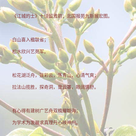
《江城的士》十佳留雅韵；北国报苑九新展宏图。
白山喜入楹联省；
松水欣兴艺苑军。
松花湖泛舟，拨彩云，荡青山，心清气爽；
拉法山揽胜，探奇洞，登云罩，眼阔情舒。
有心得有建树广艺舟双楫耀翰海；
为学术为发展求真理丹心映神州。