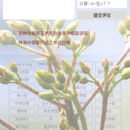
MTV歌曲
其他
提交评论
关于拐翁
上一篇:
吉林市楹联艺术家协会举办楹联讲座
归档
下一篇:
林海中摄影作品之长白秋色
链接
留言
Yaner's blog
神奇的冰雪世界
老顽童
润墨斋
老江的家
无限能量
雨荷网站
董为坚个人网
返回旧版
老骥伏枥
梅兰竹菊艺术网
野渡空间
五溪风
历史留言
夕阳红
难忘的回忆
感悟人生
新月时空
留言本
老小孩
志琦文学网站
新生梦园
五溪风
仟诗之路
五十夕阳红
茴香茶林
月荷小屋
Yaner's blog
雁鸣者
新生梦园
平凡人家
秉正
天师画王
风
竹林绿园
今生有缘
桑芦有约
教育美学
澹云轩
盛世阳光