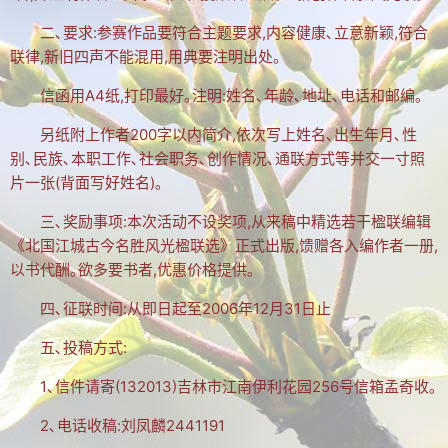
文集
二､要求:参赛作品要符合主题要求,内容健康､立意新颖,符合
联律,新旧四声不能混用,用典要注明出处｡
楹联
信函用A4纸,打印最好｡注明:姓名､年龄､地址､电话和邮编｡
潘正伯文集
另纸附上作者200字以内简介,依次写上姓名､出生年月､性
拐翁文集
别､民族､本职工作､社会职务､创作情况､通联方式等并交一寸照
片一张(背面写好姓名)｡
月荷文集
三､奖励事项:本次活动不设奖项,从来稿中精选若干楹联编辑
冰雪文集
《北国江城古今名胜风光楹联选》正式出版,馈赠各入编作者一册,
谢炳城文集
以书代酬｡欲多要书者,优惠价格提供｡
牟艳芬文集
四､征联时间:从即日起至2006年12月31日止
心语文集
五､投稿方式:
家家文集
1､信件请寄(132013)吉林市江南伊利花园256号信箱孟奇收｡
2､电话收稿:刘凤麟2441191
趣闻轶事