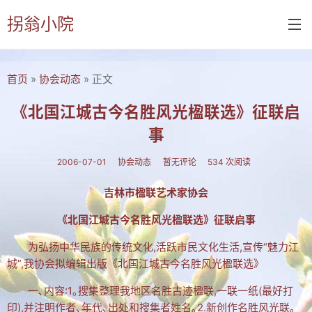
拐翁小院
首页
»
协会动态
» 正文
首页
诗书画
《北国江城古今名胜风光楹联选》征联启
事
诗词
书画
2006-07-01
协会动态
暂无评论
534 次阅读
摄影
吉林市楹联艺术家协会
付佑平诗集
《北国江城古今名胜风光楹联选》征联启事
拐翁诗集
为弘扬中华民族的传统文化,活跃市民文化生活,宣传“魅力江
城”,我协会拟编辑出版《北国江城古今名胜风光楹联选》
张铁民诗集
一､内容:1｡搜集整理我地区名胜古迹楹联,一联一纸(最好打
文集楹联
印),并注明作者､年代､出处和搜集者姓名｡2.新创作名胜风光联｡