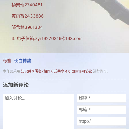
杨聚珩2740481
建站相关
苏雨智2433886
建站历程
邹希林3961304
学习PS
3､电子信箱:zyr19270316@163.com
电脑旧事
拐翁与媒体
标签:
长白神韵
吉林大地
本作品采用
知识共享署名-相同方式共享 4.0 国际许可协议
进行许可。
自然风光
添加新评论
人文景观
长白神韵
协会动态
养生保健