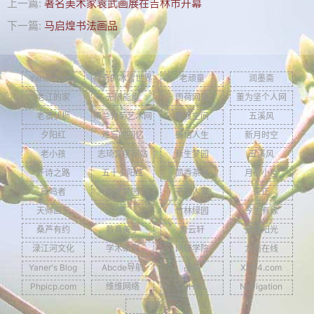
上一篇:
著名美术家袁武画展在吉林市开幕
MTV歌曲
下一篇:
马启煌书法画品
其他
关于拐翁
Yaner's blog
神奇的冰雪世界
老顽童
润墨斋
归档
老江的家
无限能量
雨荷网站
董为坚个人网
老骥伏枥
梅兰竹菊艺术网
野渡空间
五溪风
链接
夕阳红
难忘的回忆
感悟人生
新月时空
留言
老小孩
志琦文学网站
新生梦园
五溪风
仟诗之路
五十夕阳红
茴香茶林
月荷小屋
返回旧版
雁鸣者
新生梦园
平凡人家
秉正
历史留言
天师画王
风
竹林绿园
今生有缘
桑芦有约
教育美学
澹云轩
盛世阳光
留言本
渌江河文化
学术研究
网赚学院
龙南在线
Yaner's blog
Yaner's Blog
Abcde导航
晶晶
XD94.com
Phpicp.com
维维网络
CQHWL
Navigation
更多...