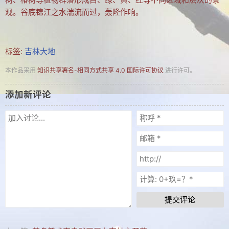
建站相关
观。谷底锦江之水湍流而过，轰隆作响。
建站历程
学习PS
标签:
吉林大地
电脑旧事
本作品采用
知识共享署名-相同方式共享 4.0 国际许可协议
进行许可。
拐翁与媒体
添加新评论
吉林大地
自然风光
人文景观
长白神韵
协会动态
提交评论
养生保健