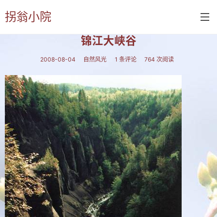
拐翁小院
首页
»
自然风光
» 正文
锦江大峡谷
首页
2008-08-04
自然风光
1 条评论
764 次阅读
诗书画
诗词
书画
摄影
付佑平诗集
拐翁诗集
张铁民诗集
文集楹联