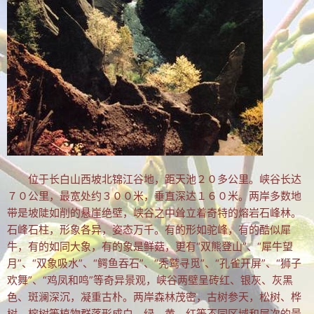
文集
楹联
潘正伯文集
拐翁文集
月荷文集
冰雪文集
位于长白山西坡北锦江谷地，距天池２０多公里。峡谷长达
谢炳城文集
７０公里，最宽处约３００米，垂直深达１６０米。两岸多数地
带是坡陡如削的悬崖绝壁，峡谷之中耸立着奇特的熔岩石峰林。
牟艳芬文集
石峰石柱，形象各异，姿态万千。有的形如驼峰，有的酷似犀
心语文集
牛，有的如同大象，有的象是鲜菇，更有“双熊登山”、“犀牛望
月”、“双象吸水”、“鳄鱼吞石”、“秃鹫寻觅”、“孔雀开屏”、“狮子
家家文集
欢舞”、“鸡凤和鸣”等奇异景观，峡谷两壁呈砖红、银灰、灰黑
色、斑澜深沉，凝重古朴。两岸森林茂密，古树参天，松树、桦
趣闻轶事
树、榕树等植物群落形成白、绿、黄、红等不同区域和层次的景