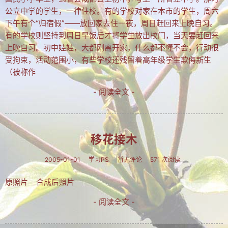
公立中学的学生，一律住校。有的学校对家在本市的学生，周六
文集
下午有个“归宿假”——放回家去住一夜，周日赶回来上晚自习。
楹联
有的学校则坚持到周日早饭后才将学生放出校门，当天要赶回来
上晚自习。初中娃娃，大都刚离开家，什么都不懂不会，行动很
潘正伯文集
受拘束，活动范围小，有些学校还残留着高年级学生欺侮新生
（被称作
拐翁文集
- 阅读全文 -
月荷文集
冰雪文集
谢炳城文集
移花接木
牟艳芬文集
2005-01-01
学习PS
暂无评论
571 次阅读
心语文集
原照片 合成后照片
家家文集
- 阅读全文 -
趣闻轶事