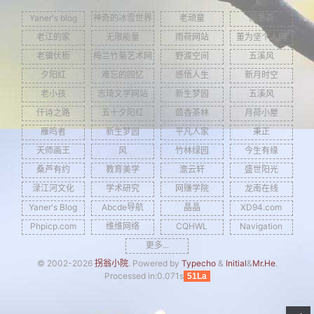
建站相关
Yaner's blog
神奇的冰雪世界
老顽童
润墨斋
老江的家
无限能量
雨荷网站
董为坚个人网
建站历程
老骥伏枥
梅兰竹菊艺术网
野渡空间
五溪风
学习PS
夕阳红
难忘的回忆
感悟人生
新月时空
老小孩
志琦文学网站
新生梦园
五溪风
电脑旧事
仟诗之路
五十夕阳红
茴香茶林
月荷小屋
拐翁与媒体
雁鸣者
新生梦园
平凡人家
秉正
天师画王
风
竹林绿园
今生有缘
吉林大地
桑芦有约
教育美学
澹云轩
盛世阳光
自然风光
渌江河文化
学术研究
网赚学院
龙南在线
Yaner's Blog
Abcde导航
晶晶
XD94.com
人文景观
Phpicp.com
维维网络
CQHWL
Navigation
长白神韵
更多...
© 2002-2026
拐翁小院
. Powered by
Typecho
&
Initial
&
Mr.He
.
协会动态
Processed in:0.071s
51La
养生保健