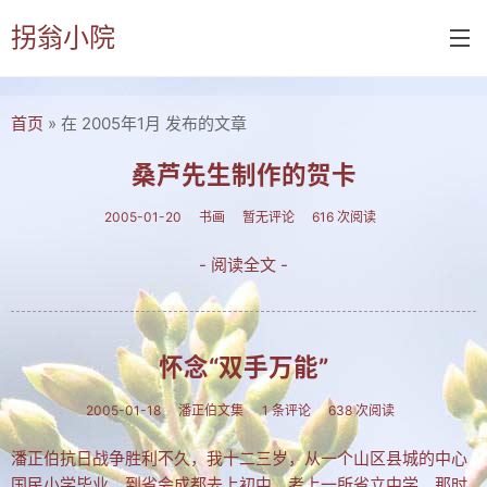
拐翁小院
首页
» 在 2005年1月 发布的文章
首页
诗书画
桑芦先生制作的贺卡
诗词
2005-01-20
书画
暂无评论
616 次阅读
书画
- 阅读全文 -
摄影
付佑平诗集
怀念“双手万能”
拐翁诗集
2005-01-18
潘正伯文集
1 条评论
638 次阅读
张铁民诗集
潘正伯抗日战争胜利不久，我十二三岁，从一个山区县城的中心
文集楹联
国民小学毕业，到省会成都去上初中，考上一所省立中学。那时