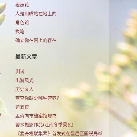
褡裢论
人是用嘴站在地上的
角色论
换笔
确立你在网上的存在
最新文章
测试
出游风光
历史文人
查查你缺少哪种营养？
诗五首
句
孟奇向市档案馆赠书
空
蜀水摄影作品(江南冬季景色)
《孟奇楹联集萃》首发式在昌邑区国税局举