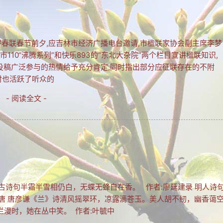
春联春节前夕,应吉林市经济广播电台邀请,市楹联家协会副主席李梦
10“沸腾系列”和快乐893的“东北大杂院”两个栏目宣讲楹联知识,
投稿广泛参与的热情给予充分肯定,同时指出部分应征联存在的不附
时也活跃了听众的
- 阅读全文 -
 古诗句半霜半雪相仍白，无蝶无蜂自在香。 作者:廖廷建录 明人诗
 唐 唐彦谦《兰》诗清风摇翠环，凉露滴苍玉。美人胡不纫，幽香蔼
漫时，她在丛中笑。 作者:叶毓中