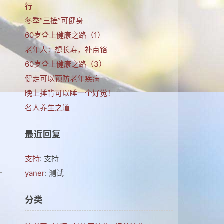
行
冬季“三搓”可健身
60岁登上健康之路（1）
老年人：想长寿，补点铬
60岁登上健康之路（3）
健走可以预防老年疾病
晚上捶背可以睡一个好觉！
名人养生之道
最近回复
支持
: 支持
yaner
: 测试
分类