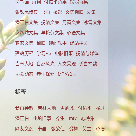
诗书画
诗词
付佑平诗集
拐翁诗集
到
张铁民诗集
书画
摄影
文集楹联
文集
潘正伯文集
拐翁文集
月荷文集
冰雪文集
谢炳城文集
牟艳芬文集
心语文集
家家文集
楹联
趣闻轶事
建站相关
建站历程
学习PS
电脑旧事
拐翁与媒体
吉林大地
自然风光
人文景观
长白神韵
协会动态
养生保健
MTV歌曲
标签
长白神韵
吉林大地
谢炳城
付佑平
楹联
潘正伯
电脑旧事
养生
mtv
心吟集
网友文选
书画
张欲仁
赞梅
赞兰
心语