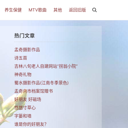
养生保健
MTV歌曲
其他
返回旧版
热门文章
孟奇摄影作品
诗五首
吉林八旬老人自建网站“拐翁小院”
神奇礼物
蜀水摄影作品(江南冬季景色)
孟奇向市档案馆赠书
好朋友 好磁场
悠悠寸草心
字篓和墙
谁是你的好朋友？