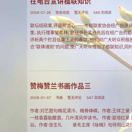
在电台宣讲楹联知识
2008-01-28
协会动态
暂无评论
549 次阅读
联坛结硕果,评品现诚心——市楹联家协会经广台讲评
奎､执行理事邹希林､副秘书长孟奇先后在经广台的都市1
评析两个栏目征集上来的春联｡他们对广大听众积极
合“联律通则”的问题,使广大听众增加了楹联知识,同
赞梅赞兰书画作品三
2008-01-07
书画
暂无评论
547 次阅读
作者:刘艺题句梅花清冷、梅骨峥嵘。作者:王祥之录
一枝香露能醒酒，几叶清风伴读书。 作者:苗培红录
谷。作者:张生礼 录毛主席《咏梅》句待到山花烂