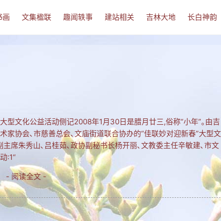
书画
文集楹联
趣闻轶事
建站相关
吉林大地
长白神韵
型文化公益活动侧记2008年1月30日是腊月廿三,俗称“小年”｡由吉
艺术家协会､市慈善总会､文庙街道联合协办的“佳联妙对迎新春”大型文
主席朱秀山､吕桂茹､政协副秘书长杨开丽､文教委主任辛敏建､市文
:1“
- 阅读全文 -