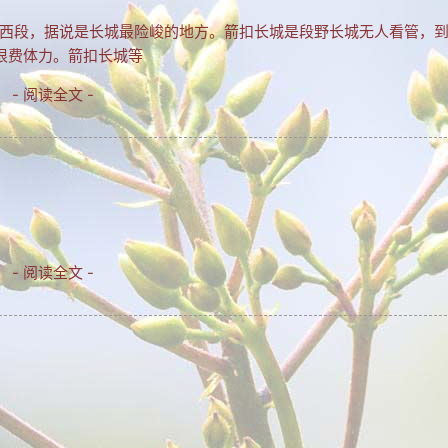
西段，据说是长城最险峻的地方。箭扣长城是段野长城无人看管，
很费体力。箭扣长城等
- 阅读全文 -
- 阅读全文 -